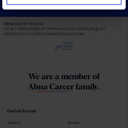
Alma Career Estonia:
CV.ee
toptooandja.ee
teenused.cv.ee
tööelublogi.ee
otsintööd.ee
cvonline.varbamisteenused.ee
Izstrāde
We are a member of
Alma Career
family.
Central Europe
Jobs.cz
Arnold