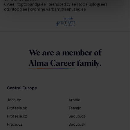
CV.ee
toptooandja.ee
teenused.cv.ee
tööelublogi.ee
otsintööd.ee
cvonline.varbamisteenused.ee
Izstrāde
We are a member of
Alma Career
family.
Central Europe
Jobs.cz
Arnold
Profesia.sk
Teamio
Profesia.cz
Seduo.cz
Prace.cz
Seduo.sk