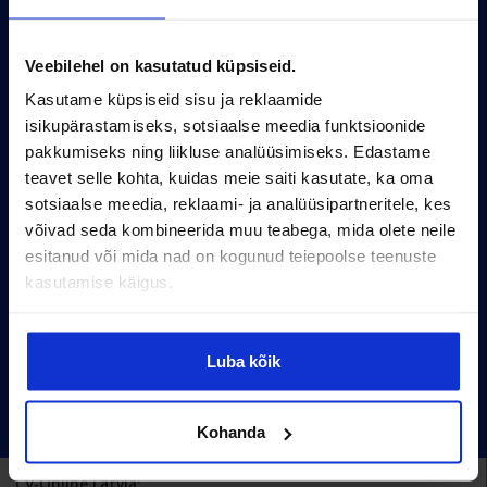
Опрос
Методология опроса
Veebilehel on kasutatud küpsiseid.
Kasutame küpsiseid sisu ja reklaamide
Условия проведения опроса
isikupärastamiseks, sotsiaalse meedia funktsioonide
Архив
pakkumiseks ning liikluse analüüsimiseks. Edastame
Политика конфиденциальности
teavet selle kohta, kuidas meie saiti kasutate, ka oma
sotsiaalse meedia, reklaami- ja analüüsipartneritele, kes
Pärnu mnt 158/1, 11317, Tallinn
võivad seda kombineerida muu teabega, mida olete neile
esitanud või mida nad on kogunud teiepoolse teenuste
+372 6990 555
kasutamise käigus.
turundus@cv.ee
Эстония
Luba kõik
Kohanda
CV-Online Latvia: