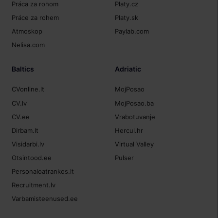
Práca za rohom
Platy.cz
Práce za rohem
Platy.sk
Atmoskop
Paylab.com
Nelisa.com
Baltics
Adriatic
CVonline.lt
MojPosao
CV.lv
MojPosao.ba
CV.ee
Vrabotuvanje
Dirbam.lt
Hercul.hr
Visidarbi.lv
Virtual Valley
Otsintood.ee
Pulser
Personaloatrankos.lt
Recruitment.lv
Varbamisteenused.ee