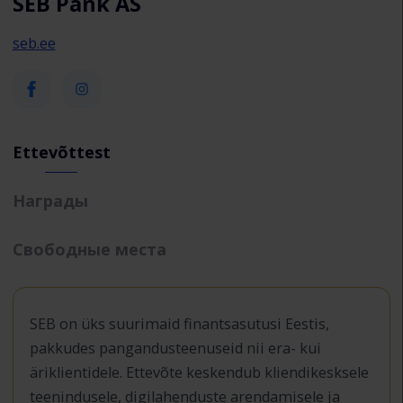
SEB Pank AS
seb.ee
Ettevõttest
Награды
Свободные места
SEB on üks suurimaid finantsasutusi Eestis,
pakkudes pangandusteenuseid nii era- kui
äriklientidele. Ettevõte keskendub kliendikesksele
teenindusele, digilahenduste arendamisele ja