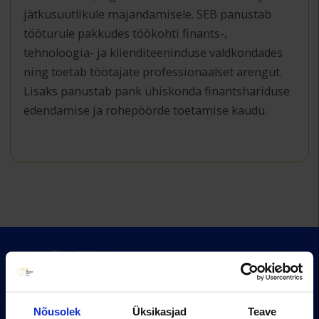
jätkusuutlikule majandamisele. SEB panustab
tööturule pakkudes töökohti finants-,
tehnoloogia- ja klienditeeninduse valdkondades
ning toetab töötajate professionaalset arengut.
Lisaks panustab pank ühiskonda finantshariduse
edendamise ja rohepöörde toetamise kaudu.
Nõusolek
Üksikasjad
Teave