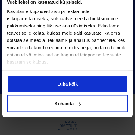
Veebilehel on kasutatud küpsiseid.
Arhiiv
Kasutame küpsiseid sisu ja reklaamide
Kasutustingimused
isikupärastamiseks, sotsiaalse meedia funktsioonide
pakkumiseks ning liikluse analüüsimiseks. Edastame
Pärnu mnt 158/1, 11317, Tallinn
teavet selle kohta, kuidas meie saiti kasutate, ka oma
+372 6990 555
sotsiaalse meedia, reklaami- ja analüüsipartneritele, kes
võivad seda kombineerida muu teabega, mida olete neile
turundus@cv.ee
esitanud või mida nad on kogunud teiepoolse teenuste
kasutamise käigus.
Eesti
Luba kõik
Alma Career Estonia:
Kohanda
CV.ee
toptooandja.ee
teenused.cv.ee
tööelublogi.ee
otsintööd.ee
cvonline.varbamisteenused.ee
Izstrāde