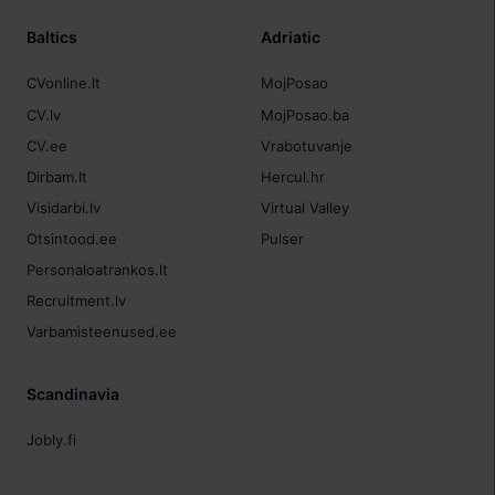
Baltics
Adriatic
CVonline.lt
MojPosao
CV.lv
MojPosao.ba
CV.ee
Vrabotuvanje
Dirbam.lt
Hercul.hr
Visidarbi.lv
Virtual Valley
Otsintood.ee
Pulser
Personaloatrankos.lt
Recruitment.lv
Varbamisteenused.ee
Scandinavia
Jobly.fi