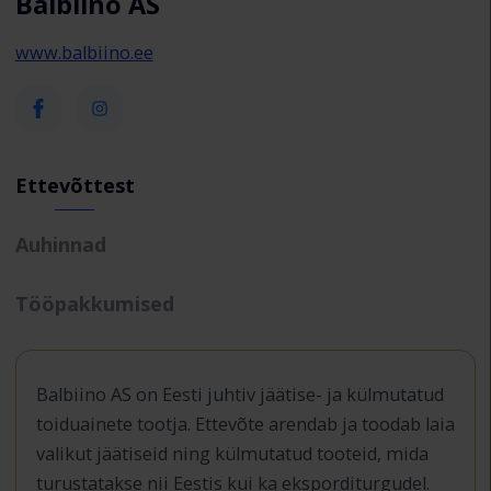
Balbiino AS
www.balbiino.ee
Ettevõttest
Auhinnad
Tööpakkumised
Balbiino AS on Eesti juhtiv jäätise- ja külmutatud
toiduainete tootja. Ettevõte arendab ja toodab laia
valikut jäätiseid ning külmutatud tooteid, mida
turustatakse nii Eestis kui ka eksporditurgudel.