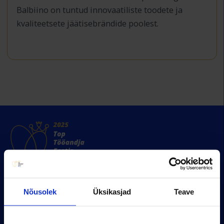
Balbiino on tuntud innovaatiliste toodete ja
kvaliteetsete jäätisebrändide poolest.
Uuringut täitma
Nõusolek
Üksikasjad
Teave
Uuringu metoodika
Uuringu tingimused