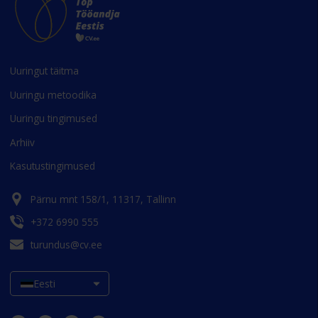
Uuringut täitma
Uuringu metoodika
Uuringu tingimused
Arhiiv
Kasutustingimused
Pärnu mnt 158/1, 11317, Tallinn
+372 6990 555
turundus@cv.ee
Eesti