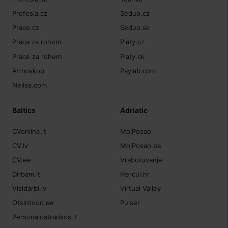
Profesia.cz
Seduo.cz
Prace.cz
Seduo.sk
Práca za rohom
Platy.cz
Práce za rohem
Platy.sk
Atmoskop
Paylab.com
Nelisa.com
Baltics
Adriatic
CVonline.lt
MojPosao
CV.lv
MojPosao.ba
CV.ee
Vrabotuvanje
Dirbam.lt
Hercul.hr
Visidarbi.lv
Virtual Valley
Otsintood.ee
Pulser
Personaloatrankos.lt