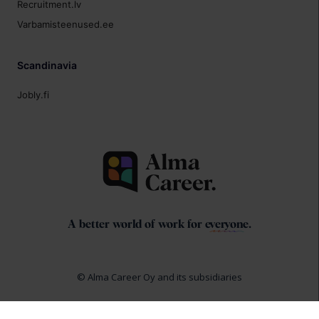
Recruitment.lv
Varbamisteenused.ee
Scandinavia
Jobly.fi
A better world of work for
everyone
.
© Alma Career Oy and its subsidiaries