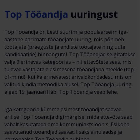
Top Tööandja
uuringust
Top Tööandja on Eesti suurim ja populaarseim iga-
aastane parimate tööandjate uuring, mis põhineb
töötajate (praeguste ja endiste töötajate ning uute
kandidaatide) hinnangutel. Top Tööandjad selgitatakse
välja 9 erinevas kategoorias – nii ettevõtete seas, mis
tulevad vastajatele esimesena tööandjana meelde (top-
of-mind), kui ka erinevatest ärivaldkondadest, mis on
valitud kindla metoodika alusel. Top Tööandja uuring
algab 15. jaanuaril läbi Top Tööandja veebilehe.
Iga kategooria kümme esimest tööandjat saavad
erilise Top Tööandja digimärgise, mida ettevõte saab
vabalt kasutatada oma kommuniaktsioonis. Esikoha
saavutanud tööandjad saavad lisaks ainulaadse ja
personaalse Top Tööandja auhinna.