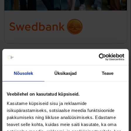
Top Tööandja - finantssektor
LHV Pank AS
Nõusolek
Üksikasjad
Teave
Top Tööandja - kaubandussektor
Coop Eesti
Veebilehel on kasutatud küpsiseid.
Kasutame küpsiseid sisu ja reklaamide
isikupärastamiseks, sotsiaalse meedia funktsioonide
Top Tööandja - avalikud teenused
AS Arstikeskus Confido
pakkumiseks ning liikluse analüüsimiseks. Edastame
teavet selle kohta, kuidas meie saiti kasutate, ka oma