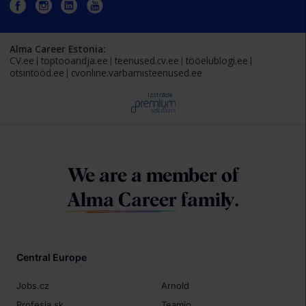
Alma Career Estonia:
CV.ee
toptooandja.ee
teenused.cv.ee
tööelublogi.ee
otsintööd.ee
cvonline.varbamisteenused.ee
Izstrāde
We are a member of
Alma Career
family.
Central Europe
Jobs.cz
Arnold
Profesia.sk
Teamio