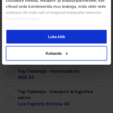
sotsiaalse meedia, reklaami- ja analüüsipartneritele, kes
Top Tööandja - ehitussektor
võivad seda kombineerida muu teabega, mida olete neile
AS Merko Ehitus Eesti
esitanud või mida nad on kogunud teiepoolse teenuste
kasutamise käigus.
Top Tööandja - IT & telekommunikatsiooni
sektoris
Telia Eesti AS
Luba kõik
Top Tööandja - teenindussektor
Kohanda
MyFitness AS
Top Tööandja - tootmissektor
ABB AS
Top Tööandja - transport & logistika
sektor
Lux Express Estonia AS