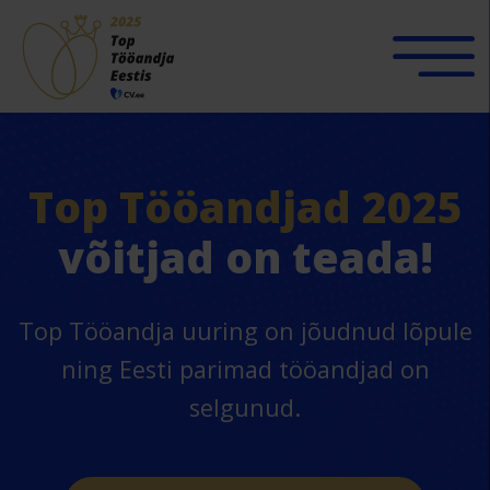
Top Tööandjad 2025
võitjad on teada!
Top Tööandja uuring on jõudnud lõpule
ning Eesti parimad tööandjad on
selgunud.