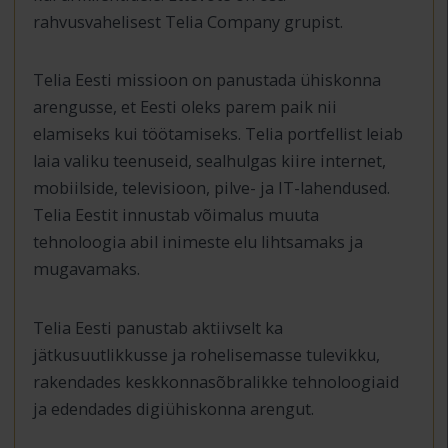
rahvusvahelisest Telia Company grupist.
Telia Eesti missioon on panustada ühiskonna
arengusse, et Eesti oleks parem paik nii
elamiseks kui töötamiseks. Telia portfellist leiab
laia valiku teenuseid, sealhulgas kiire internet,
mobiilside, televisioon, pilve- ja IT-lahendused.
Telia Eestit innustab võimalus muuta
tehnoloogia abil inimeste elu lihtsamaks ja
mugavamaks.
Telia Eesti panustab aktiivselt ka
jätkusuutlikkusse ja rohelisemasse tulevikku,
rakendades keskkonnasõbralikke tehnoloogiaid
ja edendades digiühiskonna arengut.