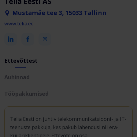
Telia Eesti AS
Mustamäe tee 3, 15033 Tallinn
www.telia.ee
Ettevõttest
Auhinnad
Tööpakkumised
Telia Eesti on juhtiv telekommunikatsiooni- ja IT-
teenuste pakkuja, kes pakub lahendusi nii era-
kui äriklientidele. Ettevõte on osa