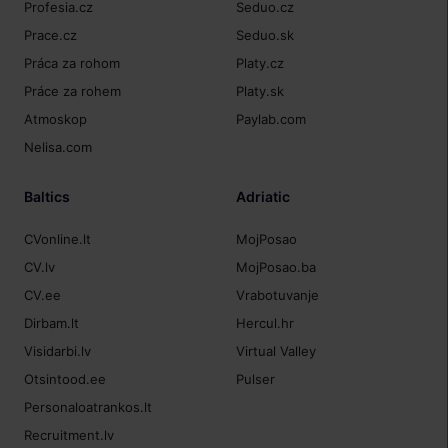
Profesia.cz
Seduo.cz
Prace.cz
Seduo.sk
Práca za rohom
Platy.cz
Práce za rohem
Platy.sk
Atmoskop
Paylab.com
Nelisa.com
Baltics
Adriatic
CVonline.lt
MojPosao
CV.lv
MojPosao.ba
CV.ee
Vrabotuvanje
Dirbam.lt
Hercul.hr
Visidarbi.lv
Virtual Valley
Otsintood.ee
Pulser
Personaloatrankos.lt
Recruitment.lv