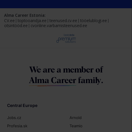
Alma Career Estonia:
CV.ee
toptooandja.ee
teenused.cv.ee
tööelublogi.ee
otsintööd.ee
cvonline.varbamisteenused.ee
Izstrāde
We are a member of
Alma Career
family.
Central Europe
Jobs.cz
Arnold
Profesia.sk
Teamio