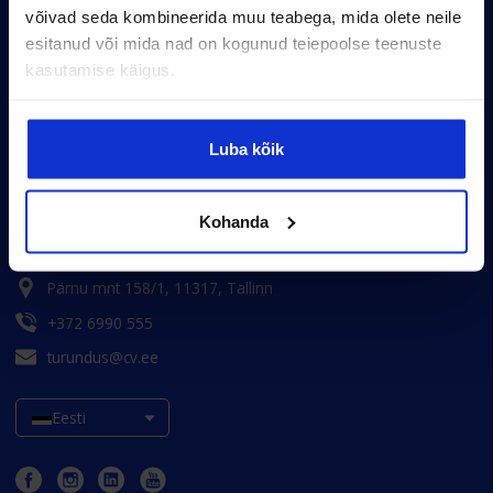
võivad seda kombineerida muu teabega, mida olete neile
esitanud või mida nad on kogunud teiepoolse teenuste
kasutamise käigus.
Uuringut täitma
Uuringu metoodika
Luba kõik
Uuringu tingimused
Arhiiv
Kohanda
Kasutustingimused
Pärnu mnt 158/1, 11317, Tallinn
+372 6990 555
turundus@cv.ee
Eesti