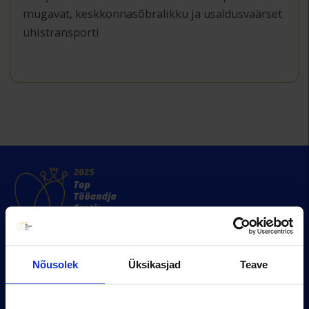
mugavat, keskkonnasõbralikku ja usaldusväärset
ühistransporti
Uuringut täitma
Nõusolek
Üksikasjad
Teave
Uuringu metoodika
Uuringu tingimused