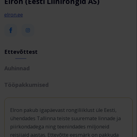
Elron (Eesti Liinirongid AS)
elron.ee
Ettevõttest
Auhinnad
Tööpakkumised
Elron pakub igapäevast rongiliiklust üle Eesti,
ühendades Tallinna teiste suuremate linnade ja
piirkondadega ning teenindades miljoneid
reisijaid aastas. Ettevõtte eesmärk on pakkuda