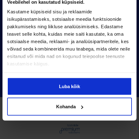
Veebilehel on kasutatud küpsiseid.
Arhiiv
Kasutame küpsiseid sisu ja reklaamide
Kasutustingimused
isikupärastamiseks, sotsiaalse meedia funktsioonide
pakkumiseks ning liikluse analüüsimiseks. Edastame
Pärnu mnt 158/1, 11317, Tallinn
teavet selle kohta, kuidas meie saiti kasutate, ka oma
+372 6990 555
sotsiaalse meedia, reklaami- ja analüüsipartneritele, kes
võivad seda kombineerida muu teabega, mida olete neile
turundus@cv.ee
esitanud või mida nad on kogunud teiepoolse teenuste
kasutamise käigus.
Eesti
Luba kõik
Alma Career Estonia:
Kohanda
CV.ee
toptooandja.ee
teenused.cv.ee
tööelublogi.ee
otsintööd.ee
cvonline.varbamisteenused.ee
Izstrāde