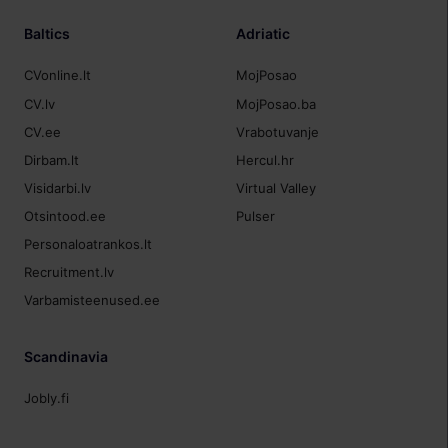
Baltics
Adriatic
CVonline.lt
MojPosao
CV.lv
MojPosao.ba
CV.ee
Vrabotuvanje
Dirbam.lt
Hercul.hr
Visidarbi.lv
Virtual Valley
Otsintood.ee
Pulser
Personaloatrankos.lt
Recruitment.lv
Varbamisteenused.ee
Scandinavia
Jobly.fi