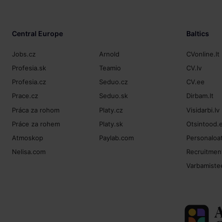
Central Europe
Baltics
Jobs.cz
Arnold
CVonline.lt
Profesia.sk
Teamio
CV.lv
Profesia.cz
Seduo.cz
CV.ee
Prace.cz
Seduo.sk
Dirbam.lt
Práca za rohom
Platy.cz
Visidarbi.lv
Práce za rohem
Platy.sk
Otsintood.
Atmoskop
Paylab.com
Personaloat
Nelisa.com
Recruitment
Varbamiste