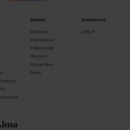
Adriatic
Scandinavia
MojPosao
Jobly.fi
MojPosao.ba
Vrabotuvanje
Hercul.hr
Virtual Valley
ee
Pulser
rankos.lt
.lv
enused.ee