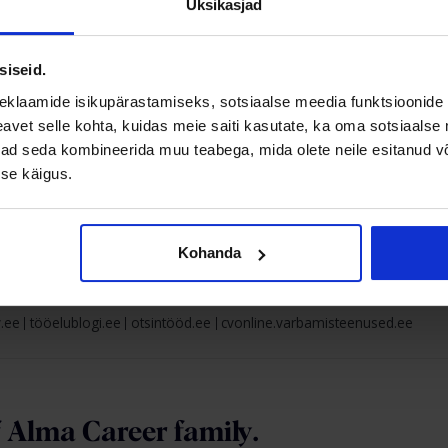
Üksikasjad
Uuringut täitma
siseid.
Uuringu metoodika
eklaamide isikupärastamiseks, sotsiaalse meedia funktsioonide 
Uuringu tingimused
vet selle kohta, kuidas meie saiti kasutate, ka oma sotsiaalse 
Arhiiv
ivad seda kombineerida muu teabega, mida olete neile esitanud 
Kasutustingimused
se käigus.
Kohanda
.ee
tööelublogi.ee
otsintööd.ee
cvonline.varbamisteenused.ee
f
Alma Career
family.