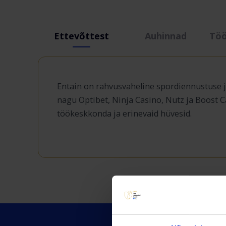
Ettevõttest
Auhinnad
Tö
Entain on rahvusvaheline spordiennustuse j
nagu Optibet, Ninja Casino, Nutz ja Boost C
töökeskkonda ja erinevaid hüvesid.