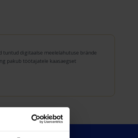
d tuntud digitaalse meelelahutuse brände
ning pakub töötajatele kaasaegset