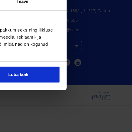
Teave
Pärnu mnt 158/1, 11317, Tallinn
+372 6990 555
turundus@cv.ee
pakkumiseks ning liikluse
meedia, reklaami- ja
või mida nad on kogunud
Eesti
Luba kõik
Izstrāde