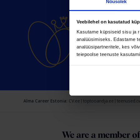
Nõusolek
Veebilehel on kasutatud küp
Kasutame küpsiseid sisu ja r
analüüsimiseks. Edastame tea
analüüsipartneritele, kes võ
teiepoolse teenuste kasutami
Alma Career Estonia:
CV.ee
toptooandja.ee
teenused.cv
We are a member o