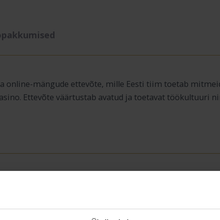
öpakkumised
a online-mängude ettevõte, mille Eesti tiim toetab mitmei
asino. Ettevõte väärtustab avatud ja toetavat töökultuuri 