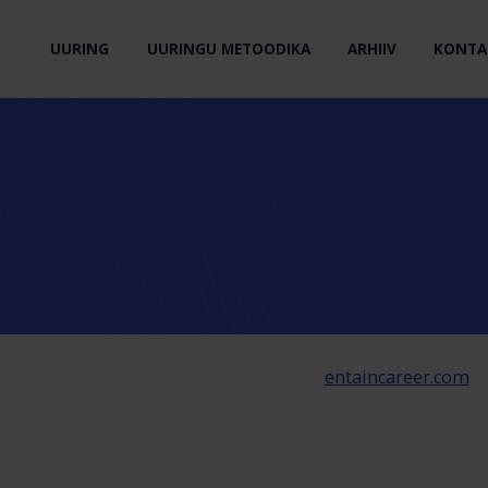
UURING
UURINGU METOODIKA
ARHIIV
KONTA
entaincareer.com